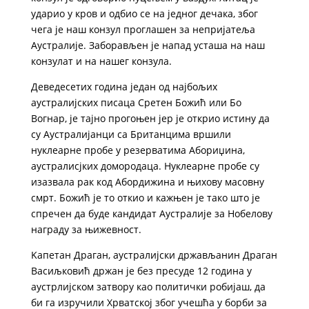
ударио у кров и одбио се на једног дечака, због
чега је наш конзул проглашен за непријатеља
Аустралије. Заборављен је напад усташа на наш
конзулат и на нашег конзула.
Деведесетих година један од најбољих
аустралијских писаца Сретен Божић или Бо
Вогнар, је тајно прогоњен јер је открио истину да
су Аустралијанци са Британцима вршили
нуклеарне пробе у резерватима Абориџина,
аустралисјких домородаца. Нуклеарне пробе су
изазвала рак код Абордижина и њихову масовну
смрт. Божић је то откио и кажњен је тако што је
спречен да буде кандидат Аустралије за Нобелову
награду за њижевност.
Kапетан Драган, аустралијски држављанин Драган
Васиљковић држан је без пресуде 12 година у
аустрлијском затвору као политички робијаш, да
би га изручили Хрватској због учешћа у борби за