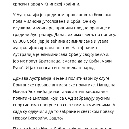
српски народ у Kнинској крајини.
У Аустралији је средином прошлог века било око
пола милиона Југословена и Срба. Они су
исушивали мочваре, правили плодне оранице и
градили Аустралију. Данас их има свега, по попису,
69.000 Срба, јер је већина асимилисана и узела
аустралијско држављанство. На тај начин
Аустралија је елиминисала Србе у својој земљи,
јер их попут Британаца, сматра да су Срби „мали
Руси“. И јако опасан и непожељан народ.
Држава Аустралија и њени политичари су слуге
Британске прљаве антисрпске политике. Напад на
Новака Ђоковића је наставак антиправославне
политике Енглеза, који са САД забрањују руским
спортистима наступе на светским такмичењима. А
сада су одлучили да то забране и светском прваку
Новаку Ђоковићу. Зашто?
Па зато јер је Новак Србин, који руши намештене