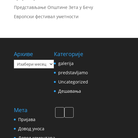
Представљање Општине Зета у Бечу
Европски фестивал уметности
Архиве
Категорије
Архиве
galerija
predstavljamo
Uncategorized
Дешавања
Мета
Пријава
Довод уноса
Довод коментара