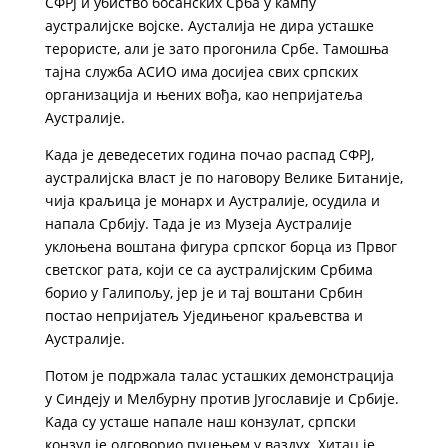
СФРЈ и убиство босанских Срба у кампу
аустралијске војске. Аусталија не дира усташке
терористе, али је зато прогонила Србе. Тамошња
тајна служба АСИО има досијеа свих српских
организација и њених вођа, као непријатеља
Аустралије.
Kада је деведесетих година почао распад СФРЈ,
аустралијска власт је по наговору Велике Битаније,
чија краљица је монарх и Аустралије, осудила и
напала Србију. Тада је из Музеја Аустралије
уклоњена воштана фигура српског борца из Првог
светског рата, који се са аустралијским Србима
борио у Галипољу, јер је и тај воштани Србин
постао непријатељ Уједињеног краљевства и
Аустралије.
Потом је подржала талас усташких демонстрација
у Синдеју и Мелбурну против Југославије и Србије.
Kада су усташе напале наш конзулат, српски
конзул је одговорио пуцењем у ваздух. Хитац је