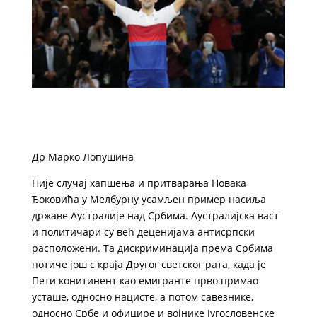
Др Марко Лопушина
Није случај хапшења и притварања Новака
Ђоковића у Мелбурну усамљен пример насиља
државе Аустралије над Србима. Аустралијска васт
и политичари су већ деценијама антисрпски
расположени. Та дискриминација према Србима
потиче још с краја Другог светског рата, када је
Пети конитинент као емигранте прво примао
усташе, односно нацисте, а потом савезнике,
односно Србе и официре и војнике Југословенске