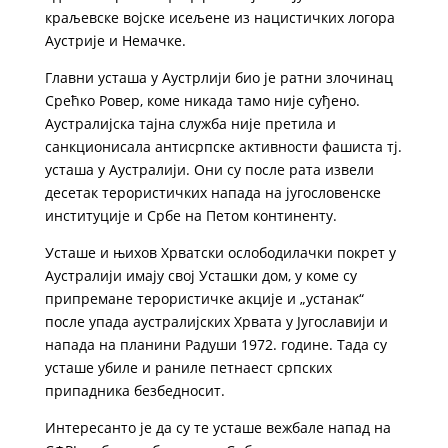
краљевске војске исељене из нацистичких логора
Аустрије и Немачке.
Главни усташа у Аустрлији био је ратни злочинац
Срећко Ровер, коме никада тамо није суђено.
Аустралијска тајна служба није претила и
санкционисала антисрпске активности фашиста тј.
усташа у Аустралији. Они су после рата извели
десетак терористичких напада на југословенске
институције и Србе на Петом континенту.
Усташе и њихов Хрватски ослободилачки покрет у
Аустралији имају свој Усташки дом, у коме су
припремане терористичке акције и „устанак“
после упада аустралијских Хрвата у Југославији и
напада на планини Радуши 1972. године. Тада су
усташе убиле и раниле петнаест српских
припадника безбедносит.
Интересанто је да су те усташе вежбале напад на