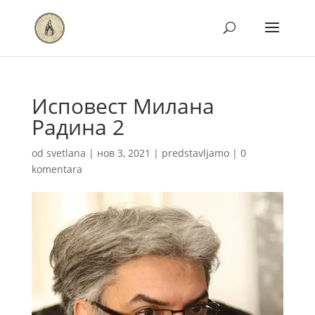
Исповест Милана
Радина 2
od
svetlana
|
нов 3, 2021
|
predstavljamo
|
0
komentara