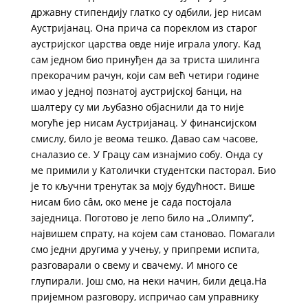
државну стипендију глатко су одбили, јер нисам
Аустријанац. Она прича са пореклом из старог
аустријског царства овде није играла улогу. Kад
сам једном био принуђен да за триста шилинга
прекорачим рачун, који сам већ четири године
имао у једној познатој аустријској банци, на
шалтеру су ми љубазно објаснили да то није
могуће јер нисам Аустријанац. У финансијском
смислу, било је веома тешко. Давао сам часове,
сналазио се. У Грацу сам изнајмио собу. Онда су
ме примили у Kатолички студентски пасторал. Био
је то кључни тренутак за моју будућност. Више
нисам био сâм, око мене је сада постојала
заједница. Поготово је лепо било на „Олимпу“,
највишем спрату, на којем сам становао. Помагали
смо једни другима у учењу, у припреми испита,
разговарали о свему и свачему. И много се
глупирали. Још смо, на неки начин, били деца.На
пријемном разговору, испричао сам управнику