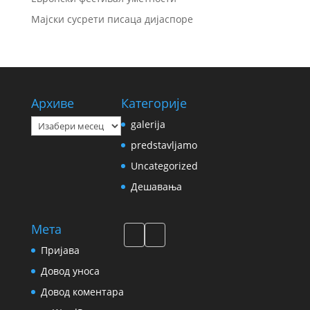
Мајски сусрети писаца дијаспоре
Архиве
Категорије
Архиве
galerija
predstavljamo
Uncategorized
Дешавања
Мета
Пријава
Довод уноса
Довод коментара