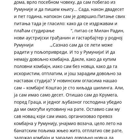
дома, врло посебном човеку, да сам побегао из
Румуније и да пишем књигу... Сада, након двадесет
и пет година, напокон сам је довршио.Питање свих
питања тада је гласило: како да се издржавам и
плаћам студирање “, питао се Милан Радин,
нови аустријски грађанин и гастарбајтер у родној
Румунији .„Сазнао сам да се лети може
радити у пољопривреди. И то у Румунији! И да
немају довољно комбајна. Дакле, како да купим
половни комбајн, иако сам без новца, како да га
искористим, отплатим, и још зарадим довољно за
наставак студија? У новинским огласима нашао
сам – комбајн! Kоштао је сто хиљада шилинга. Али,
ја сам имао само десет. Отишао сам до Kрумега,
поред Граца, и једног љубазног господина ​убедио
да ми омогући куповину на рате. Оставио сам му
сав новац који сам имао, организовао превоз
комбајна у Румунију, унајмио возача, цело лето на
банатским пољима жњео жито, отплатио све рате,
задржао комбајн и зарадио довољно новца да