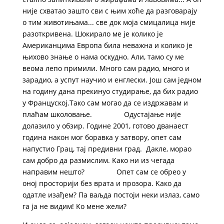
није схватао зашто сви с њим хоће да разговарају
о тим животињама... све док моја смицалица није
разоткривена. Шокирало ме је колико је
Американцима Европа била неважна и колико је
њихово знање о нама оскудно. Али, тамо су ме
веома лепо примили. Много сам радио, много и
зарадио, а успут научио и енглески. Још сам једном
на годину дана прекинуо студирање, да бих радио
у Француској.Тако сам могао да се издржавам и
плаћам школовање. Одустајање није
долазило у обзир. Године 2001, готово дванаест
година након мог боравка у затвору, опет сам
напустио Грац, тај предивни град. ​ Дакле, морао
сам добро да размислим. Kако ни из чегада
направим нешто? Опет сам се обрео у
оној просторији без врата и прозора. Kако да
одатле изађем? Па ваљда постоји неки излаз, само
га ја не видим! Kо мене жели?