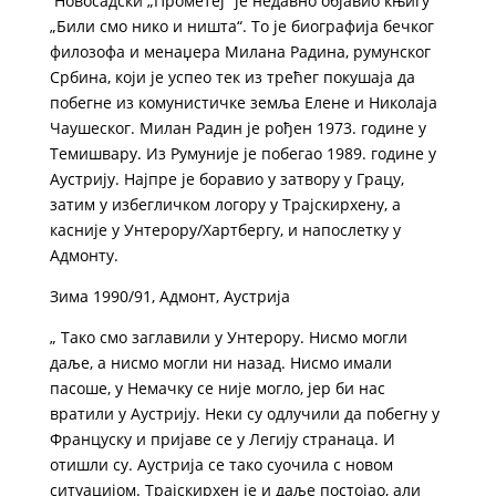
Новосадски „Прометеј“ је недавно објавио књигу
„Били смо нико и ништа“. То је биографија бечког
филозофа и менаџера Милана Радина, румунског
Србина, који је успео тек из трећег покушаја да
побегне из комунистичке земља Елене и Николаја
Чаушеског. Милан Радин је рођен 1973. године у
Темишвару. Из Румуније је побегао 1989. године у
Аустрију. Најпре је боравио у затвору у Грацу,
затим у избегличком логору у Трајскирхену, а
касније у Унтерору/Хартбергу, и напослетку у
Адмонту.
Зима 1990/91, Адмонт, Аустрија
„ Тако смо заглавили у Унтерору. Нисмо могли
даље, а нисмо могли ни назад. Нисмо имали
пасоше, у Немачку се није могло, јер би нас
вратили у Аустрију. Неки су одлучили да побегну у
Француску и пријаве се у Легију странаца. И
отишли су. Аустрија се тако суочила с новом
ситуацијом. Трајскирхен је и даље постојао, али