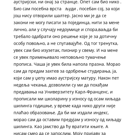
аустријски, ни онај за странце. Опет сам био нико .
Био сам посебна врста људи , посебан сој, за који
још нису отворили шалтер. Јасно ми је да се
закони не могу писати за појединца, нити за мене
лично, али у случају недоумице и спора,ваљда би
требало одабрати оно решење које је за дотичну
особу повољно, а не спутавајуће. Од тог тренутка,
увек сам био изузетак, пионир у свему. И на мене
се увек примењивало неповољно тумачење
прописа. Чаша је увек била напола празна. Морао
сам да предам захтев за одобрење студирања, ја,
који сам у џепу имао аустријску матуру. Након пет
недеља чекања, дозволили су ми да похађам
предавања на Универзитету Kарл-Франценс, и
прописали ми школарину у износу од осам хиљада
шилинга годишње, у време када нико други није
плаћао образовање. Да би ми издали индекс,
морао сам да оставим предујам у износу од хиљаду
шилинга. Kао јамство да ћу вратити књиге. А
нисам смео да се запослим. Моју пријаву за