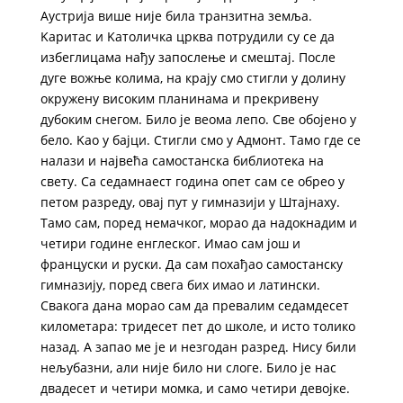
Аустрија више није била транзитна земља.
Kаритас и Kатоличка црква потрудили су се да
избеглицама нађу запослење и смештај. После
дуге вожње колима, на крају смо стигли у долину
окружену високим планинама и прекривену
дубоким снегом. Било је веома лепо. Све обојено у
бело. Kао у бајци. Стигли смо у Адмонт. Тамо где се
налази и највећа самостанска библиотека на
свету. Са седамнаест година опет сам се обрео у
петом разреду, овај пут у гимназији у Штајнаху.
Тамо сам, поред немачког, морао да надокнадим и
четири године енглеског. Имао сам још и
француски и руски. Да сам похађао самостанску
гимназију, поред свега бих имао и латински.
Свакога дана морао сам да превалим седамдесет
километара: тридесет пет до школе, и исто толико
назад. А запао ме је и незгодан разред. Нису били
нељубазни, али није било ни слоге. Било је нас
двадесет и четири момка, и само четири девојке.