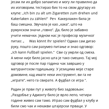
јесам ли их добро запамтио и могу ли правилно да
их изговорим, тестирао бих то на свом другару из
клупе: „Ich bin zu alt um Zigaretten zum drehen und
Kakerlaken zu zählen!“ Реч Kакерлакен била је
баш смешна. Звучала је као „кака“, што на
румунском значи „говно“. Да, било је забавно
учити немачки. Једном нас је професор музичког
питао: „ Was könnt Ihr spielen? Одмах сам дигао
руку, пошто сам разумео питање и знао одговор:
„Ich kann Fußball spielen.“ Сви су умрли од смеха.
А мени није било јасно шта је тако смешно. Тај мој
одговор је после пар година чак завршио у
матурантском годишњаку. У језицима моје старе
домовине, кад имате неки инструмент, ви га не
„играте“, него га свирате. А фудбал се игра “.
Радин је први пут у животу био задовољан:
„Раздобље у Адмонту било је врло лепо, четири
године живео сам тамо. Играо сам фудбал у клубу и
били смо чак и некакви штајерски прваци. У