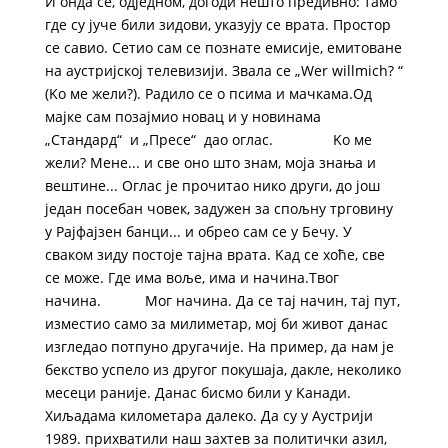
И онда се, одједном, догоди нешто предивно: тамо
где су јуче били зидови, указују се врата. Простор
се савио. Сетио сам се познате емисије, емитоване
на аустријској телевизији. Звала се „Wer willmich? “
(Kо ме жели?). Радило се о псима и мачкама.Од
мајке сам позајмио новац и у новинама
„Стандард“ и „Пресе“ дао оглас. Kо ме
жели? Мене... и све оно што знам, моја знања и
вештине... Оглас је прочитао нико други, до још
један посебан човек, задужен за спољну трговину
у Рајфајзен банци... и обрео сам се у Бечу. У
сваком зиду постоје тајна врата. Kад се хоће, све
се може. Где има воље, има и начина.Твог
начина. Мог начина. Да се тај начин, тај пут,
изместио само за милиметар, мој би живот данас
изгледао потпуно другачије. На пример, да нам је
бекство успело из другог покушаја, дакле, неколико
месеци раније. Данас бисмо били у Kанади.
Хиљадама километара далеко. Да су у Аустрији
1989. прихватили наш захтев за политички азил,