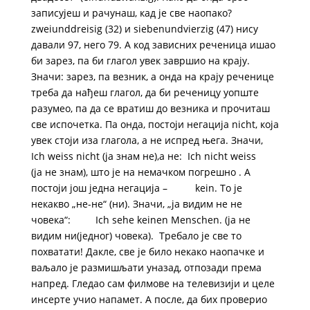
записујеш и рачунаш, кад је све наопако?
zweiunddreisig (32) и siebenundvierzig (47) нису
давали 97, него 79. А код зависних реченица ишао
би зарез, па би глагол увек завршио на крају.
Значи: зарез, па везник, а онда на крају реченице
треба да нађеш глагол, да би реченицу уопште
разумео, па да се вратиш до везника и прочиташ
све испочетка. Па онда, постоји негација nicht, која
увек стоји иза глагола, а не испред њега. Значи,
Ich weiss nicht (ја знам не),​а не: Ich nicht weiss
(ја не знам), што је на немачком погрешно . А
постоји још једна негација – kein. То је
некакво „не-не“ (ни). Значи, „ја видим не не
човека“: Ich sehe keinen Menschen. (ја не
видим ни(једног) човека). Требало је све то
похватати! Дакле, све је било некако наопачке и
ваљало је размишљати уназад, отпозади према
напред. Гледао сам филмове на телевизији и целе
инсерте учио напамет. А после, да бих проверио