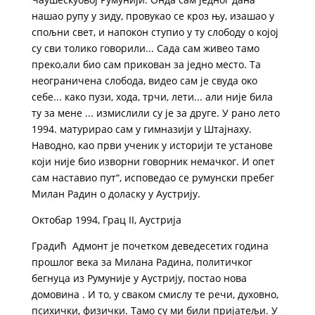
нашао рупу у зиду, провукао се кроз њу, изашао у
спољни свет, и напокон ступио у ту слободу о којој
су сви толико говорили... Сада сам живео тамо
преко,али био сам прикован за једно место. Та
неограничена слобода, видео сам је свуда око
себе... како пузи, хода, трчи, лети... али није била
ту за мене ... измислили су је за друге. У рано лето
1994. матурирао сам у гимназији у Штајнаху.
Наводно, као први ученик у историји те установе
који није био изворни говорник немачког. И опет
сам наставио пут“, исповедао се румунски пребег
Милан Радин о доласку у Аустрију.
Октобар 1994, Грац II, Аустрија
Градић Адмонт је почетком деведесетих година
прошлог века за Милана Радина, политичког
бегнуца из Румуније у Аустрију, постао нова
домовина . И то, у сваком смислу те речи, духовно,
психички, физички. Тамо су ми били пријатељи. У