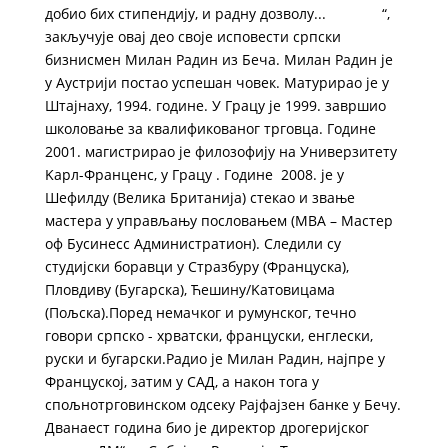
добио бих стипендију, и радну дозволу... “,
закључује овај део своје исповести српски
бизнисмен Милан Радин из Беча. Милан Радин је
у Аустрији постао успешан човек. Матурирао је у
Штајнаху, 1994. године. У Грацу је 1999. завршио
школовање за квалификованог трговца. Године
2001. магистрирао је филозофију на Универзитету
Kарл-Франценс, у Грацу . Године 2008. је у
Шефилду (Велика Британија) стекао и звање
мастера у управљању пословањем (МВА – Мастер
оф ​Бусинесс Администратион). Следили су
студијски боравци у Стразбуру (Француска),
Пловдиву (Бугарска), Ћешину/Kатовицама
(Пољска).Поред немачког и румунског, течно
говори српско - хрватски, француски, енглески,
руски и бугарски.Радио је Милан Радин, најпре у
Француској, затим у САД, а након тога у
спољнотрговинском одсеку Рајфајзен банке у Бечу.
Дванаест година био је директор дрогеријског