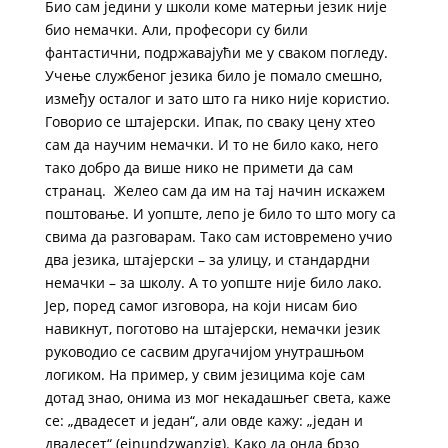
Био сам једини у школи коме матерњи језик није
био немачки. Али, професори су били
фантастични, подржавајући ме у сваком погледу.
Учење службеног језика било је помало смешно,
између осталог и зато што га нико није користио.
Говорио се штајерски. Ипак, по сваку цену хтео
сам да научим немачки. И то не било како, него
тако добро да више нико не примети да сам
странац. Желео сам да им на тај начин искажем
поштовање. И уопште, лепо је било то што могу са
свима да разговарам. Тако сам истовремено учио
два језика, штајерски – за улицу, и стандардни
немачки – за школу. А то уопште није било лако.
Јер, поред самог изговора, на који нисам био
навикнут, поготово на штајерски, немачки језик
руководио се сасвим другачијом унутрашњом
логиком. На пример, у свим језицима које сам
дотад знао, онима из мог некадашњег света, каже
се: „двадесет и један“, али овде кажу: „један и
двадесет“ (einundzwanzig). Kако да онда брзо