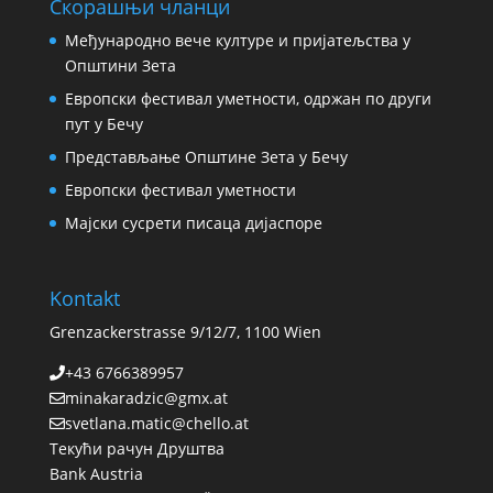
Скорашњи чланци
Међународно вече културе и пријатељства у
Општини Зета
Европски фестивал уметности, одржан по други
пут у Бечу
Представљање Општине Зета у Бечу
Европски фестивал уметности
Мајски сусрети писаца дијаспоре
Kontakt
Grenzackerstrasse 9/12/7, 1100 Wien
+43 6766389957
minakaradzic@gmx.at
svetlana.matic@chello.at
Текући рачун Друштва
Bank Austria