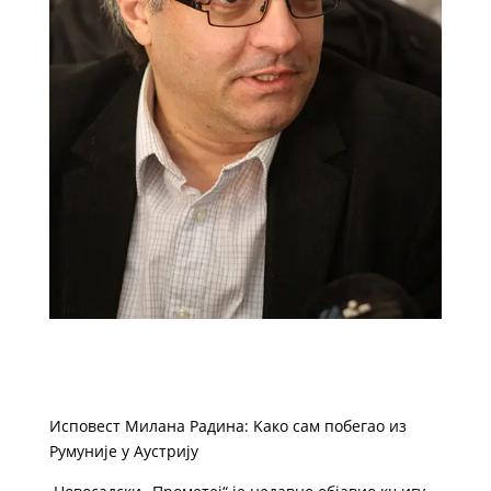
Исповест Милана Радина: Kако сам побегао из
Румуније у Аустрију