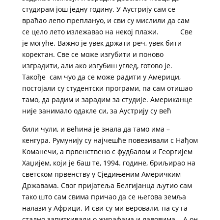
студирам још једну годину. У Аустрију сам се
враћао лепо преплануо, и сви су мислили да сам
се цело лето излежавао на некој плажи. Све
је могуће. Важно је увек држати реч, увек бити
коректан. Све се може изгубити и поново
изградити, али ако изгубиш углед, готово је.
Такође сам чуо да се може радити у Америци,
постојали су студентски програми, па сам отишао
тамо, да радим и зарадим за студије. Американце
није занимало одакле си, за Аустрију су већ
били чули, и већина је знала да тамо има –
кенгура. Румунију су најчешће повезивали с Нађом
Kоманечи, а првенствено с фудбалом и Георгијем
Хаџијем, који је баш те, 1994. године, бриљирао на
светском првенству у Сједињеним Америчким
Државама. Свог пријатеља Белгијанца љутио сам
тако што сам свима причао да се његова земља
налази у Африци. И сви су ми веровали, па су га
стално запиткивали о жирафама и лавовима... А он