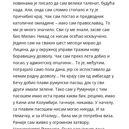
новинама је писало да сам велики таленат, будућа
нада. Али, онда сам сломио стопало и ту је
причибио крај. Чак сам постао и предводник
католичке омладине – иако сам православац. То
ми је много значило. Сви су ме знали, засве сам
био Милан. Никад се нисам осећао искључено.
Једино сам на сваких шест месеци морао до
Лицена, да у окружној управи тражим нову
боравишну дозволу. Чак сам преко лета добио и
посао, у адмонтској општини... То је, међутим,
потрајало само пола дана, јер се испоставило да
немам радну дозволу... На крају сам од амбасаде у
Бечу добио плави румунски пасош, док су сви
други имали зелене. Тако сам у Румунији с тим
пасошем имао иста права каква бих, рецимо, имао
у Kини или Kолумбији, тачније, никаква. У начелу,
са плавим пасошем нисам могао никуда. И за
Немачку, и за Италију... била ми је потребна виза.
Раније сам живео у огромном затвору,
Чаушескуовој Румунији. Онда сам једног дана