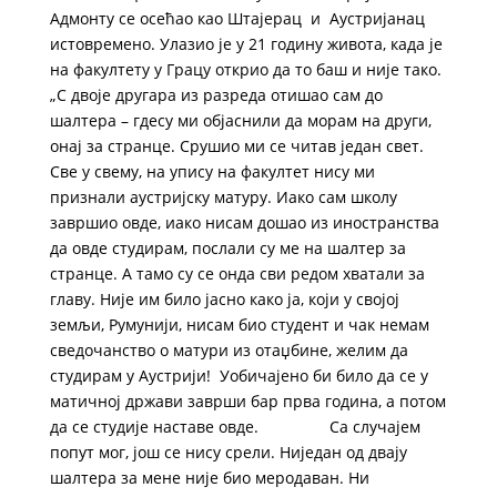
Адмонту се осећао као Штајерац и Аустријанац
истовремено. Улазио је у 21 годину живота, када је
на факултету у Грацу открио да то баш и није тако.​
„С двоје другара из разреда отишао сам до
шалтера – гдесу ми објаснили да морам на други,
онај за странце. Срушио ми се читав један свет.
Све у свему, на упису на факултет нису ми
признали аустријску матуру. Иако сам школу
завршио овде, иако нисам дошао из иностранства
да овде студирам, послали су ме на шалтер за
странце. А тамо су се онда сви редом хватали за
главу. Није им било јасно како ја, који у својој
земљи, Румунији, нисам био студент и чак немам
сведочанство о матури из отаџбине, желим да
студирам у Аустрији! Уобичајено би било да се у
матичној држави заврши бар прва година, а потом
да се студије наставе овде. Са случајем
попут мог, још се нису срели. Ниједан од двају
шалтера за мене није био меродаван. Ни