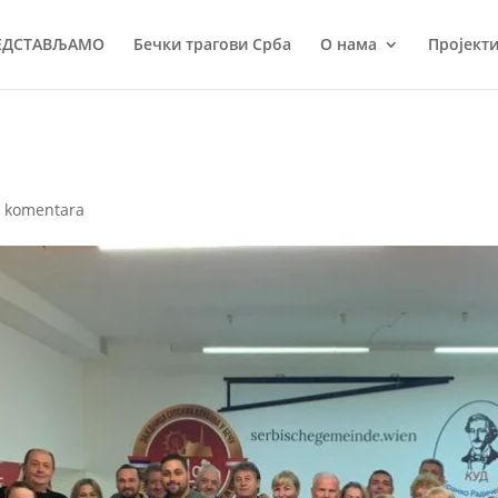
ЕДСТАВЉАМО
Бечки трагови Срба
О нама
Пројект
0 komentara