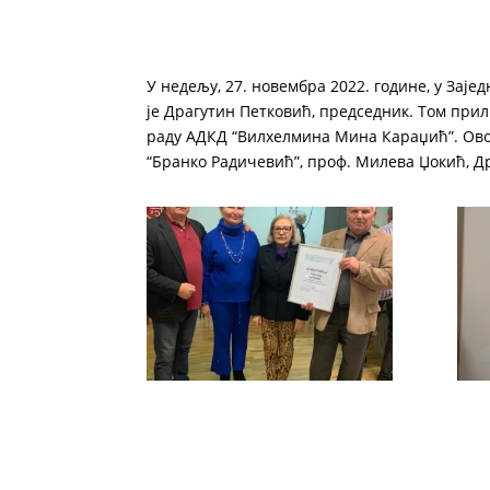
У недељу, 27. новембра 2022. године, у Зај
је Драгутин Петковић, председник. Том прил
раду АДКД “Вилхелмина Мина Караџић”. Ово
“Бранко Радичевић”, проф. Милева Џокић, Д