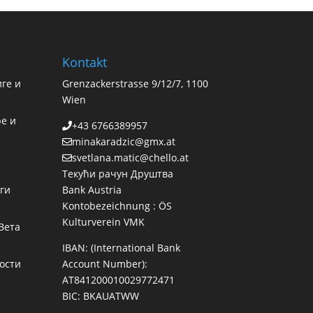
Kontakt
ге и
Grenzackerstrasse 9/12/7, 1100
Wien
е и
+43 6766389957
minakaradzic@gmx.at
svetlana.matic@chello.at
Текући рачун Друштва
ги
Bank Austria
Kontobezeichnung : ÖS
Kulturverein VMK
Зета
IBAN: (International Bank
ости
Account Number):
AT841200010029772471
BIC: BKAUATWW