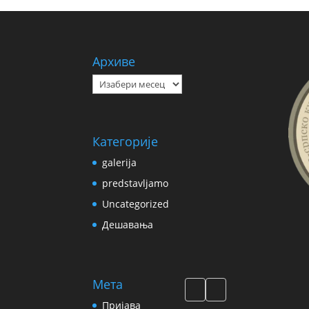
Архиве
Архиве
Категорије
galerija
predstavljamo
Uncategorized
Дешавања
Мета
Пријава