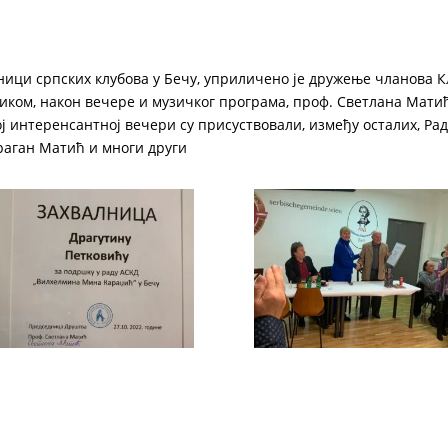
едници српских клубова у Бечу, уприличено је дружење чланова
иком, након вечере и музичког програма, проф. Светлана Матић
ј интеренсантној вечери су присуствовали, између осталих, Р
раган Матић и многи други