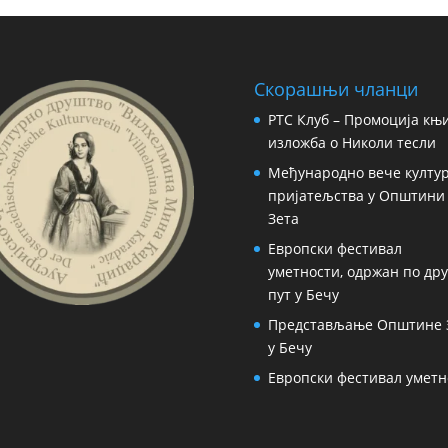
Скорашњи чланци
РТС Клуб – Промоција књи
изложба о Николи тесли
Међународно вече култур
пријатељства у Општини
Зета
Европски фестивал
уметности, одржан по дру
пут у Бечу
Представљање Општине 
у Бечу
Европски фестивал уметн