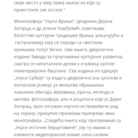
своје место у овој првој књизи из које су
проистекле све остале.“
Монографија "Укуси Врања", уредника Дејана
Загорца и др Јелене Ђорђевић, осветљава
богатство културне традиције Врања, укључујући и
гастрономију која се пореди са светским
кухињама попут бечке. Ова књига, двојезично
издање Завода за проучавање културног развитка,
сматра се капиталним делом у очувању српске
нематеријалне баштине. Сва издања из едиције
„Укуси Србије“ су издата двојезично (на српском и
енглеском језику), уз мноштво објашњења
локалних обичаја, веровања, прича, легенди и
митова, фотографија, али и рецепата које је Дејан
Загорац, кроз опсежан научно-истраживачи рад
на терену, прикупио приликом припреме ових
монографија. „Следећа књига коју припремамо су
„Укуси источне Херцеговине“, јер ту имамо и
елементе медитеранске климе, нека сасвим