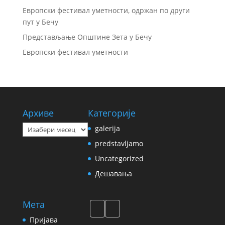
Европски фестивал уметности, одржан по други
пут у Бечу
Представљање Општине Зета у Бечу
Европски фестивал уметности
Архиве
Категорије
Архиве
galerija
predstavljamo
Uncategorized
Дешавања
Мета
Пријава