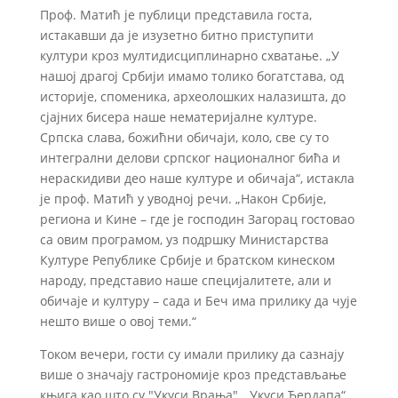
Проф. Матић је публици представила госта,
истакавши да је изузетно битно приступити
култури кроз мултидисциплинарно схватање. „У
нашој драгој Србији имамо толико богатстава, од
историје, споменика, археолошких налазишта, до
сјајних бисера наше нематеријалне културе.
Српска слава, божићни обичаји, коло, све су то
интегрални делови српског националног бића и
нераскидиви део наше културе и обичаја“, истакла
је проф. Матић у уводној речи. „Након Србије,
региона и Кине – где је господин Загорац гостовао
са овим програмом, уз подршку Министарства
Културе Републике Србије и братском кинеском
народу, представио наше специјалитете, али и
обичаје и културу – сада и Беч има прилику да чује
нешто више о овој теми.“
Током вечери, гости су имали прилику да сазнају
више о значају гастрономије кроз представљање
књига као што су "Укуси Врања", „Укуси Ђердапа“,