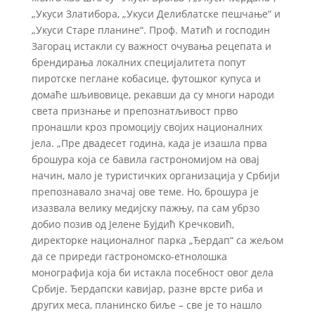
„Укуси Златибора, „Укуси Делиблатске пешчање“ и
„Укуси Старе планине“. Проф. Матић и господин
Загорац истакли су важност очувања рецепата и
брендирања локалних специјалитета попут
пиротске пеглане кобасице, футошког купуса и
домаће шљивовице, рекавши да су многи народи
света признање и препознатљивост прво
пронашли кроз промоцију својих националних
јела. „Пре двадесет година, када је изашла прва
брошура која се бавила гастрономијом на овај
начин, мало је туристичких организација у Србији
препознавало значај ове теме. Но, брошура је
изазвала велику медијску пажњу, па сам убрзо
добио позив од Јелене Бујдић Кречковић,
директорке националног парка „Ђердап“ са жељом
да се приреди гастрономско-етнолошка
монографија која би истакла посебност овог дела
Србије. Ђердапски кавијар, разне врсте риба и
других меса, планинско биље – све је то нашло