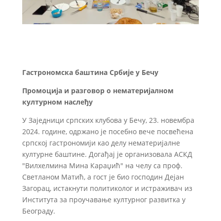
Гастрономска баштина Србије у Бечу
Промоција и разговор о нематеријалном
културном наслеђу
У Заједници српских клубова у Бечу, 23. новембра
2024. године, одржано је посебно вече посвећена
српској гастрономији као делу нематеријалне
културне баштине. Догађај је организовала АСКД
"Вилхелмина Мина Караџић" на челу са проф.
Светланом Матић, а гост је био господин Дејан
Загорац, истакнути политиколог и истраживач из
Института за проучавање културног развитка у
Београду.