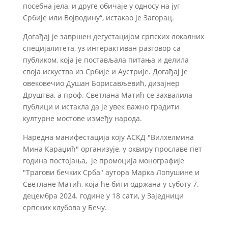
посебна јела, и друге обичаје у односу на југ
Србије или Војводину“, истакао је Загорац.
Догађај је завршен дегустацијом српских локалних
специјалитета, уз интерактиван разговор са
публиком, која је постављала питања и делила
своја искуства из Србије и Аустрије. Догађај је
овековечио Душан Борисављевић, дизајнер
Друштва, а проф. Светлана Матић се захвалила
публици и истакла да је увек важно градити
културне мостове између народа.
Наредна манифестација коју АСКД "Вилхелмина
Мина Караџић" организује, у оквиру прославе пет
година постојања, је промоција монографије
"Трагови бечких Срба" аутора Марка Лопушине и
Светлане Матић, која ће бити одржана у суботу 7.
децембра 2024. године у 18 сати, у Заједници
српских клубова у Бечу.