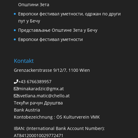
Општини Зета
Европски фестивал уметности, одржан по други
пут у Бечу
Представљање Општине Зета у Бечу
Европски фестивал уметности
Kontakt
Grenzackerstrasse 9/12/7, 1100 Wien
+43 6766389957
minakaradzic@gmx.at
svetlana.matic@chello.at
Текући рачун Друштва
Bank Austria
Kontobezeichnung : ÖS Kulturverein VMK
IBAN: (International Bank Account Number):
AT841200010029772471