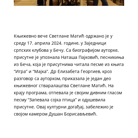
Књижевно вече Светлане Матић одржано је у
среду 17. априла 2024. године, у Заједници
српских клубова у Бечу. Са биографијом ауторке,
присутне је упознала Наташа Пајковић, песникиња
из Беча, која је присутнима читала песме из књига
“Игра” и “Мајка”. Др Елизабета Георгиев, кроз
разговор са ауторком, приказала је један део
књижевног стваралаштва Светлане Матић. На
крају програма, отпевала је својим дивним гласом
песму “Запевала сојка птица” и одушевила
присутне. Овај културни догађај, забележио је
својом камером Душан Борисављевић.