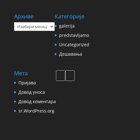
Архиве
Категорије
Архиве
galerija
predstavljamo
Uncategorized
Дешавања
Мета
Пријава
Довод уноса
Довод коментара
sr.WordPress.org