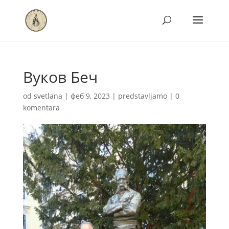
Вуков Беч
od
svetlana
|
феб 9, 2023
|
predstavljamo
|
0
komentara