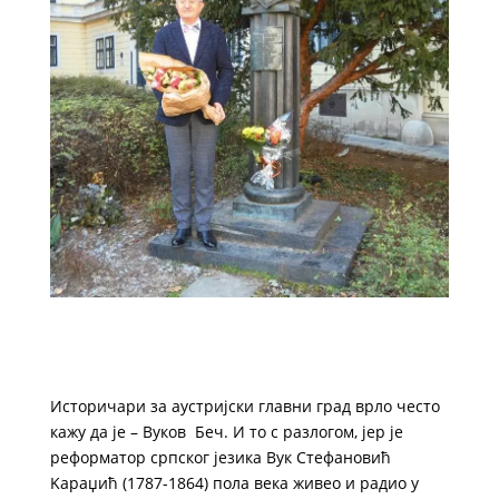
Историчари за аустријски главни град врло често
кажу да је – Вуков Беч. И то с разлогом, јер је
реформатор српског језика Вук Стефановић
Kараџић (1787-1864) пола века живео и радио у