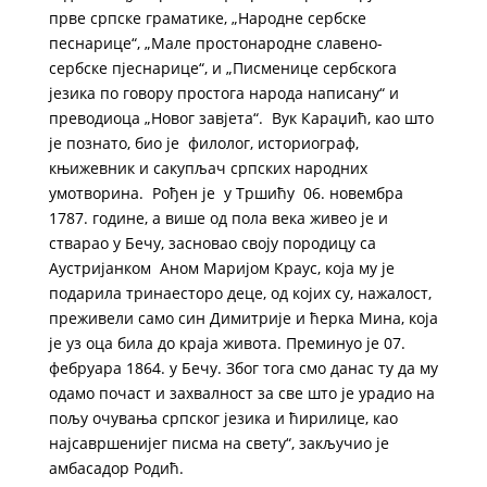
прве српске граматике, „Народне сербске
песнарице“, „Мале простонародне славено-
сербске пјеснарице“, и „Писменице сербскога
језика по говору простога народа написану“ и
преводиоца „Новог завјета“. Вук Караџић, као што
је познато, био је филолог, историограф,
књижевник и сакупљач српских народних
умотворина. Рођен је у Тршићу 06. новембра
1787. године, а више од пола века живео је и
стварао у Бечу, засновао своју породицу са
Аустријанком Аном Маријом Краус, која му је
подарила тринаесторо деце, од којих су, нажалост,
преживели само син Димитрије и ћерка Мина, која
је уз оца била до краја живота. Преминуо је 07.
фебруара 1864. у Бечу. Због тога смо данас ту да му
одамо почаст и захвалност за све што је урадио на
пољу очувања српског језика и ћирилице, као
најсавршенијег писма на свету“, закључио је
амбасадор Родић.