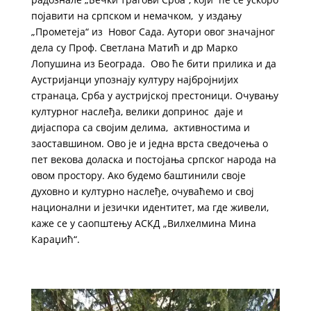
појавити на српском и немачком, у издању
„Прометеја“ из Новог Сада. Аутори овог значајног
дела су Проф. Светлана Матић и др Марко
Лопушина из Београда. Ово ће бити прилика и да
Аустријанци упознају културу најбројнијих
странаца, Срба у аустријској престоници. Очувању
културног наслеђа, велики допринос даје и
дијаспора са својим делима, активностима и
заоставшином. Ово је и једна врста сведочења о
пет векова доласка и постојања српског народа на
овом простору. Ако будемо баштинили своје
духовно и културно наслеђе, очуваћемо и свој
национални и језички идентитет, ма где живели,
каже се у саопштењу АСКД „Вилхелмина Мина
Караџић“.