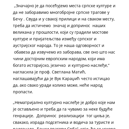
„Значајно је да посећујемо места српске културе и
да не заборавимо многобројне српске трагове у
Бечу . Свуда и у свакој прилици и на сваком месту,
треба да истичемо значај и допринос наших
великана у прошлости, који су градили мостове
културе и пријатељства између српског и
аустријског народа. То је наша одговорност и
обавеза да извучемо из заборава, све оно што нас
чини достојним европским народом, који има
богато историјско, језичко и културно наслеђе,“
нагласила је проф. Светлана Матић,
наглашавајући да је Вук Караџић често истицао
да, ако свако уради колико може, неће народ
пропасти.
„Нематријално културно наслеђе је добро које нам
је остављено и треба да га чувамо за неке будуће
генрације. Допринос реализацији тог циља је,
свакако, израда подсетника и водича за туристе и
радознале „Бечки трагови Срба“, који ће се ускоро