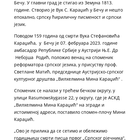
Бечу. У главни град је стигао из Земуна 1813.
године. Створио је Вук С. Kараџић у Бечу и нешто
епохално, српску ћириличну писменост и српски
језик.
Поводом 159 година од смрти Вука Стефановића
Караџића, у Бечу је 07. фебруара 2023. године
амбасадор Републике Србије у Аустрији Њ.Е. Др
Небојша Родић, положио венац на споменик
реформатора српског језика, у присуству проф.
Светлане Матић, председнице Аустријско-српског
културног друштва „Вилхелмина Мина Караџић“ .
Споменик се налази у трећем бечком округу, у
улици Rasumowskygasse 22, у округу, где је АСКД
„Вилхелмина Мина Караџић“ на згради и
истоименој адреси, поставило спомен-плочу Мини
Караџић.
„Ово је прилика да се сетимо и обележимо
годишњицу смрти писца првог „Српског рјечника“,