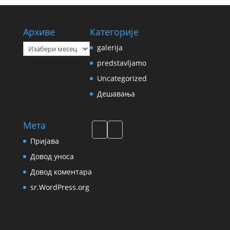
Архиве
Категорије
Архиве
galerija
predstavljamo
Uncategorized
Дешавања
Мета
Пријава
Довод уноса
Довод коментара
sr.WordPress.org