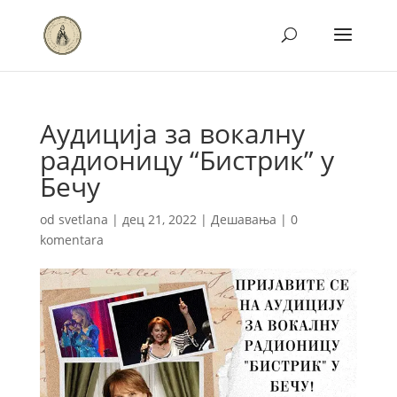
Аудиција за вокалну
радионицу “Бистрик” у
Бечу
od
svetlana
|
дец 21, 2022
|
Дешавања
|
0
komentara