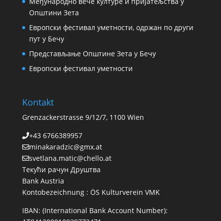
Међународно вече културе и пријатељства у
Општини Зета
Европски фестивал уметности, одржан по други
пут у Бечу
Представљање Општине Зета у Бечу
Европски фестивал уметности
Kontakt
Grenzackerstrasse 9/12/7, 1100 Wien
+43 6766389957
minakaradzic@gmx.at
svetlana.matic@chello.at
Текући рачун Друштва
Bank Austria
Kontobezeichnung : ÖS Kulturverein VMK
IBAN: (International Bank Account Number):