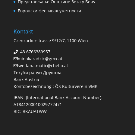
Представљање Општине Зета у Бечу
Европски фестивал уметности
Kontakt
Grenzackerstrasse 9/12/7, 1100 Wien
+43 6766389957
minakaradzic@gmx.at
svetlana.matic@chello.at
Текући рачун Друштва
Bank Austria
Kontobezeichnung : ÖS Kulturverein VMK
IBAN: (International Bank Account Number):
AT841200010029772471
BIC: BKAUATWW