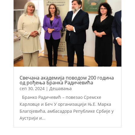
Свечана академија поводом 200 година
од рођења Бранка Радичевића
сеп 30, 2024
|
Дешавања
Бранко Радичевић – повезао Сремске
Карловце и Беч У организацији Њ.Е. Марка
Благојевића, амбасадора Републике Србије у
Аустрији и...