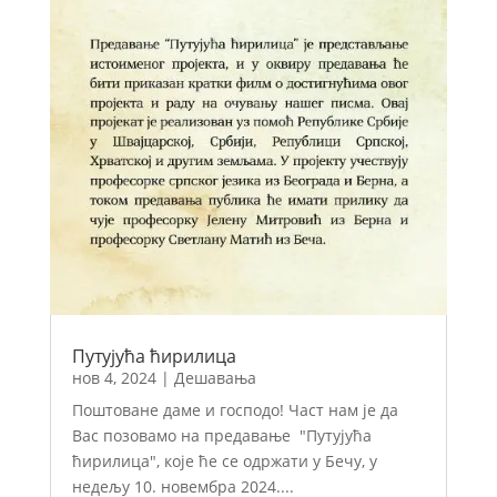
Путујућа ћирилица
нов 4, 2024
|
Дешавања
Поштоване даме и господо! Част нам је да
Вас позовамо на предавање "Путујућа
ћирилица", које ће се одржати у Бечу, у
недељу 10. новембра 2024....