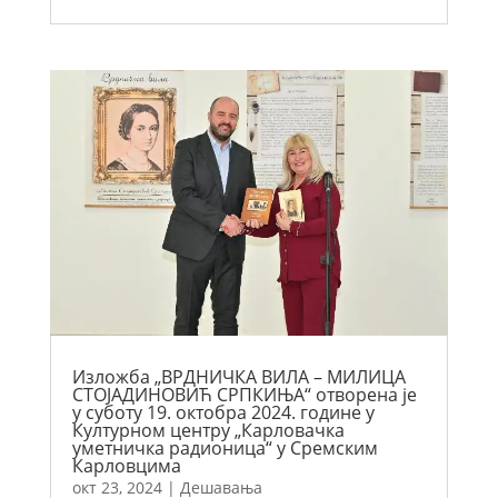
Изложба „ВРДНИЧКА ВИЛА – МИЛИЦА
СТОЈАДИНОВИЋ СРПКИЊА“ отворена је
у суботу 19. октобра 2024. године у
Културном центру „Карловачка
уметничка радионица“ у Сремским
Карловцима
окт 23, 2024
|
Дешавања