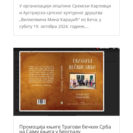
У организацији општине Сремски Карловци
и Аустријско-српског културног друштва
„Вилхелмина Мина Караџић“ из Беча, у
суботу 19. октобра 2024. године,...
Промоција књиге Трагови бечких Срба
на Сајму књига у Београду