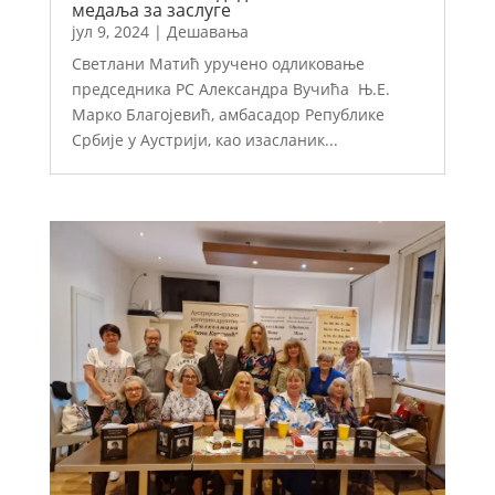
медаља за заслуге
јул 9, 2024
|
Дешавања
Светлани Матић уручено одликовање
председника РС Александра Вучића Њ.Е.
Марко Благојевић, амбасадор Републике
Србије у Аустрији, као изасланик...