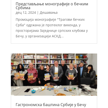
Представљање мoнографије о бечким
Србима
дец 12, 2024
|
Дешавања
Промоција монографије "Трагови бечких
Срба" одржана је протеклог викенда, у
просторијама Заједнице српских клубова у
Бечу, у организацији АСКД...
Гастрономска баштина Србије у Бечу