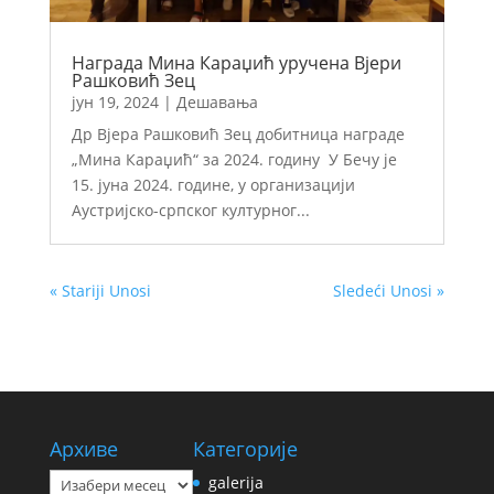
Награда Мина Караџић уручена Вјери
Рашковић Зец
јун 19, 2024
|
Дешавања
Др Вјера Рашковић Зец добитница награде
„Мина Караџић“ за 2024. годину У Бечу је
15. јуна 2024. године, у организацији
Аустријско-српског културног...
« Stariji Unosi
Sledeći Unosi »
Архиве
Категорије
Архиве
galerija