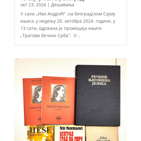
окт 23, 2024
|
Дешавања
У сали „Иво Андрић“ ,на београдском Сајму
књига, у недељу 20. октобра 2024. године, у
13 сати, одржана је промоција књиге
„Трагови бечких Срба“. У...